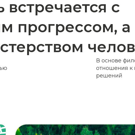
отношения к природе и
решений
Максимально безотходные циклы
переработки сырья
Высокоточное автоматизированное
оборудование мирового уровня
Обязательная финальная обработка
вручную для безупречного качества
Бескомпромиссное внимание к деталям