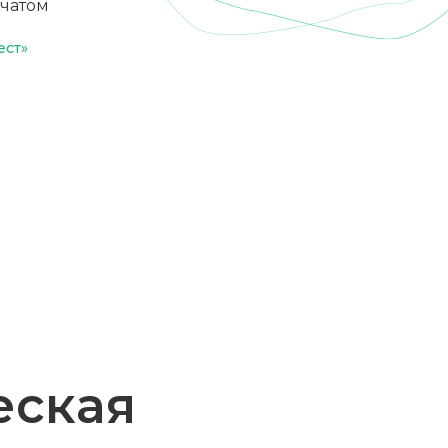
нчатом
ест»
ая
ромышленная
ских рук
МК» лежит единство бережного