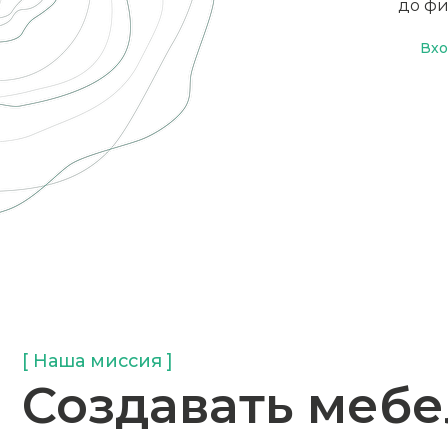
до фи
Вхо
[ Наша миссия ]
Создавать мебель
ответственность 
технологическим
точность — с мас
В этом союзе рождаются изделия, которые