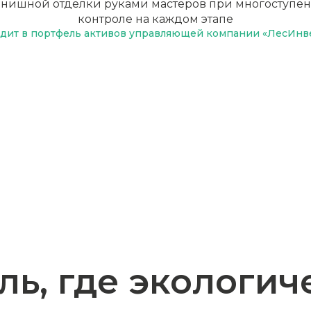
нишной отделки руками мастеров при многоступе
контроле на каждом этапе
дит в портфель активов управляющей компании «ЛесИнв
, где экологическ
встречается с
 прогрессом, а п
терством человече
В основе философии «М