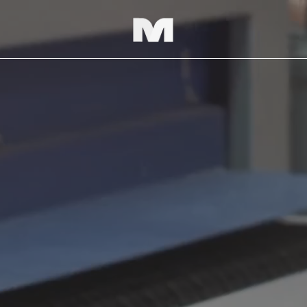
Мы со
в себ
натур
безуп
произ