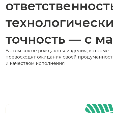
превосходят ожидания своей продуманностью
и качеством исполнения
“
Дизайн для нас – не просто
профессия, а истинное
призвание, воплощенное в