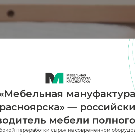
«Мебельная мануфактур
расноярска» — российск
водитель мебели полного
убокой переработки сырья на современном оборуд