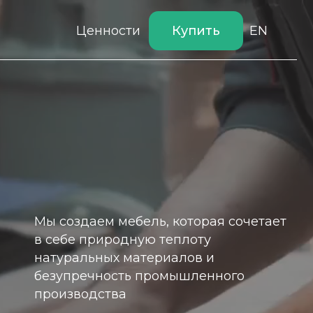
Купить
Ценности
EN
здаем мебель, которая сочетает
е природную теплоту
альных материалов и
речность промышленного
водства