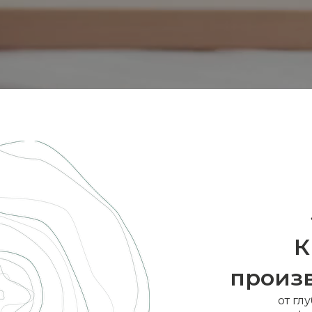
К
произ
от гл