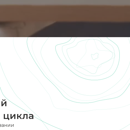
а
ий
 цикла
овании